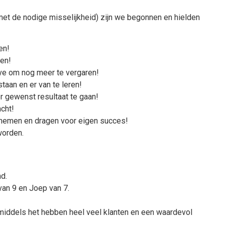
(met de nodige misselijkheid) zijn we begonnen en hielden
en!
en!
ive om nog meer te vergaren!
taan en er van te leren!
r gewenst resultaat te gaan!
cht!
 nemen en dragen voor eigen succes!
worden.
d.
van 9 en Joep van 7.
nmiddels het hebben heel veel klanten en een waardevol