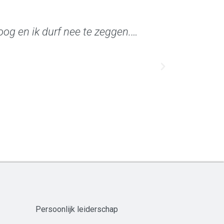
 hoog en ik durf nee te zeggen.…
Door de 
Persoonlijk leiderschap