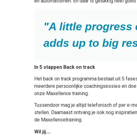
en automatismen. En daar is gelukkig heel goed
"A little progress
adds up to big res
In 5 stappen Back on track
Het back on track programma bestaat uit 5 fases.
meerdere persoonlijke coachingsessies en doe
onze Maxellence training.
Tussendoor mag je altijd telefonisch of per e-m
stellen. Daarnaast ontvang je ook nog inspiratie
de Maxellencetraining.
Wil jij….