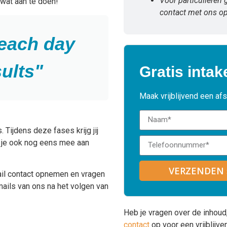
Voor particulieren 
 wat aan te doen!
contact met ons op
 each day
ults"
Gratis intak
Maak vrijblijvend een af
 Tijdens deze fases krijg jij
 je ook nog eens mee aan
VERZENDEN 
ail contact opnemen en vragen
mails van ons na het volgen van
Heb je vragen over de inhoud
contact
op voor een vrijblijv