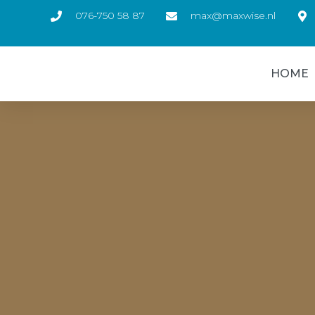
076-750 58 87
max@maxwise.nl
HOME