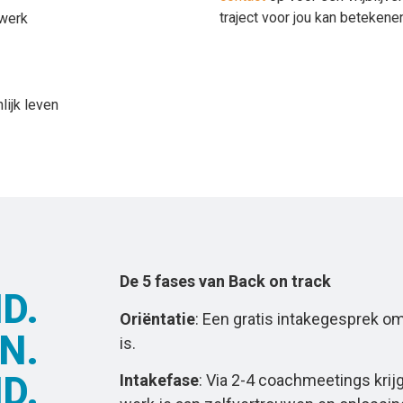
traject voor jou kan beteken
 werk
lijk leven
De 5 fases van Back on track
D.
Oriëntatie
: Een gratis intakegesprek om
N.
is.
D.
Intakefase
: Via 2-4 coachmeetings krijg