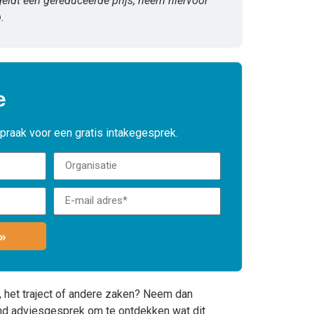
geldt een gereduceerde prijs, neem hiervoor
.
e
spraak voor een gratis intakegesprek.
»
, het traject of andere zaken? Neem dan
end adviesgesprek om te ontdekken wat dit