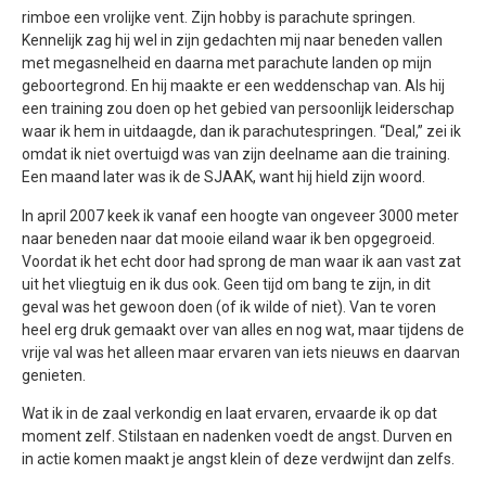
rimboe een vrolijke vent. Zijn hobby is parachute springen.
Kennelijk zag hij wel in zijn gedachten mij naar beneden vallen
met megasnelheid en daarna met parachute landen op mijn
geboortegrond. En hij maakte er een weddenschap van. Als hij
een training zou doen op het gebied van persoonlijk leiderschap
waar ik hem in uitdaagde, dan ik parachutespringen. “Deal,” zei ik
omdat ik niet overtuigd was van zijn deelname aan die training.
Een maand later was ik de SJAAK, want hij hield zijn woord.
In april 2007 keek ik vanaf een hoogte van ongeveer 3000 meter
naar beneden naar dat mooie eiland waar ik ben opgegroeid.
Voordat ik het echt door had sprong de man waar ik aan vast zat
uit het vliegtuig en ik dus ook. Geen tijd om bang te zijn, in dit
geval was het gewoon doen (of ik wilde of niet). Van te voren
heel erg druk gemaakt over van alles en nog wat, maar tijdens de
vrije val was het alleen maar ervaren van iets nieuws en daarvan
genieten.
Wat ik in de zaal verkondig en laat ervaren, ervaarde ik op dat
moment zelf. Stilstaan en nadenken voedt de angst. Durven en
in actie komen maakt je angst klein of deze verdwijnt dan zelfs.