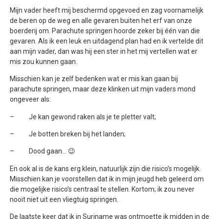
Mijn vader heeft mij beschermd opgevoed en zag voornamelijk
de beren op de weg en alle gevaren buiten het erf van onze
boerderij om. Parachute springen hoorde zeker bij één van die
gevaren. Als ik een leuk en uitdagend plan had en ik vertelde dit
aan mijn vader, dan was hij een ster in het mij vertellen wat er
mis zou kunnen gaan.
Misschien kan je zelf bedenken wat er mis kan gaan bij
parachute springen, maar deze klinken uit mijn vaders mond
ongeveer als:
– Je kan gewond raken als je te pletter valt;
– Je botten breken bij het landen;
– Dood gaan… 😉
En ook al is de kans erg klein, natuurlijk zijn die risico’s mogelijk.
Misschien kan je voorstellen dat ik in mijn jeugd heb geleerd om
die mogelijke risico’s centraal te stellen. Kortom; ik zou never
nooit niet uit een vliegtuig springen.
De laatste keer dat ik in Suriname was ontmoette ik midden in de