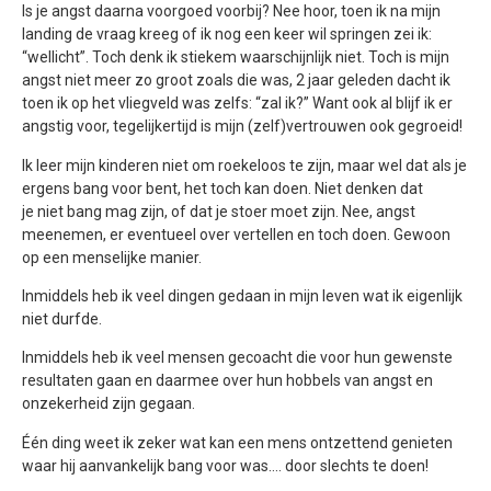
Is je angst daarna voorgoed voorbij? Nee hoor, toen ik na mijn
landing de vraag kreeg of ik nog een keer wil springen zei ik:
“wellicht”. Toch denk ik stiekem waarschijnlijk niet. Toch is mijn
angst niet meer zo groot zoals die was, 2 jaar geleden dacht ik
toen ik op het vliegveld was zelfs: “zal ik?” Want ook al blijf ik er
angstig voor, tegelijkertijd is mijn (zelf)vertrouwen ook gegroeid!
Ik leer mijn kinderen niet om roekeloos te zijn, maar wel dat als je
ergens bang voor bent, het toch kan doen. Niet denken dat
je niet bang mag zijn, of dat je stoer moet zijn. Nee, angst
meenemen, er eventueel over vertellen en toch doen. Gewoon
op een menselijke manier.
Inmiddels heb ik veel dingen gedaan in mijn leven wat ik eigenlijk
niet durfde.
Inmiddels heb ik veel mensen gecoacht die voor hun gewenste
resultaten gaan en daarmee over hun hobbels van angst en
onzekerheid zijn gegaan.
Één ding weet ik zeker wat kan een mens ontzettend genieten
waar hij aanvankelijk bang voor was…. door slechts te doen!