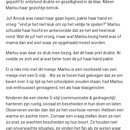
gejuich! Er ontstond drukte en gezelligheid in de klas. Alleen
Marlou haar gezichtje betrok.
Juf Anouk was naast haar gaan lopen, pakte haar hand en
vroeg: “vind je het niet leuk om op het veldje te spelen?” Marlou
schudde haar hoofd en antwoordde dat ze het wel heel leuk
vond. Wat de juf niet vroeg, maar wat Marlou bezig hield was of
mama dan wel wist waar ze opgehaald moest worden.
Marlou was daar zo druk mee bezig, dat dit haar pret drukte. Al
voelde ze zich wel al wat beter toen de juf haar hand pakte.
Er is niks mis met dit meisje. Marlou is een voorbeeld van een
meisje met een S-stijl…. Als ze te horen had gekregen dat ze om
kwart over 3 op tijd op het schoolplein zouden staan, had Marlou
ook enthousiast gereageerd, net als haar klasgenoten.
Kinderen die een sterke S-stijl (communicatie & gedragsstijl)
hanteren zijn rustig, sociaal en bescheiden in hun doen en laten.
Observeren eerder dan dat ze het voortouw nemen. Hebben een
warme en zachte stem. Zomaar een vraag stellen doen ze niet
zo snel, ze wachten bescheiden op hun beurt. Ze houden niet
van onverwachte situaties, ze vinden het fijn als ze weten waar