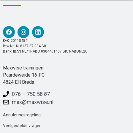
KvK: 20118454
Btw Nr.: NL8187.87.934.B01
Bank: IBAN NL71RABO 0304461407 BIC RABONL2U
Maxwise trainingen
Paardeweide 16-FG
4824 EH Breda
076 – 750 58 87
max@maxwise.nl
Annuleringsregeling
Veelgestelde
vrag
en