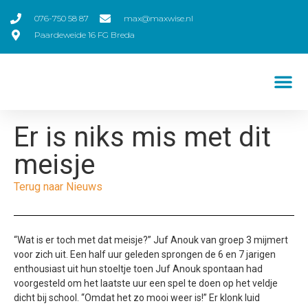
076-750 58 87
max@maxwise.nl
Paardeweide 16 FG Breda
Er is niks mis met dit
meisje
Terug naar Nieuws
“Wat is er toch met dat meisje?” Juf Anouk van groep 3 mijmert
voor zich uit. Een half uur geleden sprongen de 6 en 7 jarigen
enthousiast uit hun stoeltje toen Juf Anouk spontaan had
voorgesteld om het laatste uur een spel te doen op het veldje
dicht bij school. “Omdat het zo mooi weer is!” Er klonk luid