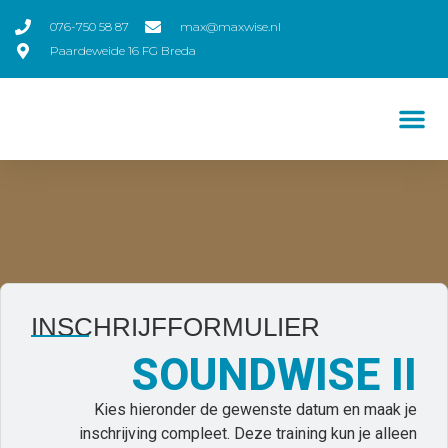
076-750 58 87
max@maxwise.nl
Paardeweide 16 FG Breda
INSCHRIJFFORMULIER
SOUNDWISE II
Kies hieronder de gewenste datum en maak je
inschrijving compleet. Deze training kun je alleen