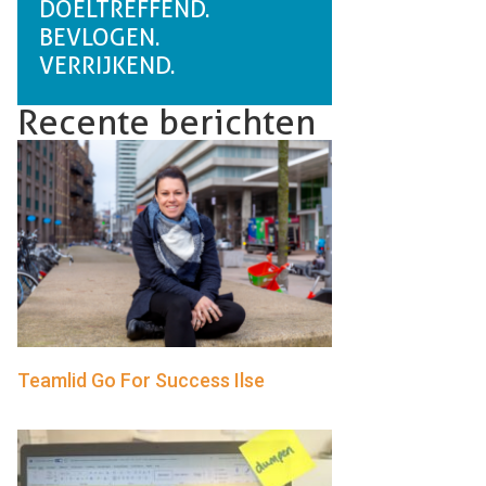
DOELTREFFEND.
BEVLOGEN.
VERRIJKEND.
Recente berichten
Teamlid Go For Success Ilse