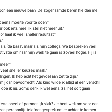
n een nieuwe baan. De zogenaamde beren hielden me
t eens moeite voor te doen.”
ok iets mee. Ik stel niet meer uit.”
aal ik veel sneller resultaat.”
.”
s ‘de baas’, maar als mijn collega. We bespreken veel
tivatie om naar mijn werk te gaan is zoveel hoger. Hij is
meer.”
 veel sneller keuzes maak.”
ngen. Ik heb echt het gevoel aan zet te zijn.”
 mij dan bevoorrecht. Als kind wilde ik altijd al een verschil
 doe ik nu. Soms denk ik wel eens, zal het ooit gaan
rofessioneel of persoonlijk vlak? Je bent welkom voor een
een persoonlijk telefoongesprek om er achter te komen