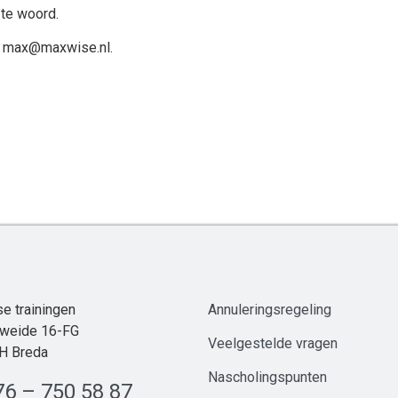
g te woord.
r max@maxwise.nl.
e trainingen
Annuleringsregeling
weide 16-FG
Veelgestelde
vrag
en
H Breda
Nascholingspunten
76 – 750 58 87