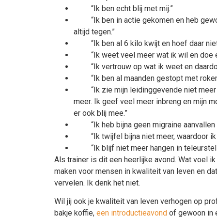
“Ik ben echt blij met mij.”
“Ik ben in actie gekomen en heb gewoo
altijd tegen.”
“Ik ben al 6 kilo kwijt en hoef daar nie
“Ik weet veel meer wat ik wil en doe er o
“Ik vertrouw op wat ik weet en daardoor h
“Ik ben al maanden gestopt met roken
“Ik zie mijn leidinggevende niet meer al
meer. Ik geef veel meer inbreng en mijn mo
er ook blij mee.”
“Ik heb bijna geen migraine aanvallen 
“Ik twijfel bijna niet meer, waardoor ik
“Ik blijf niet meer hangen in teleurstelli
Als trainer is dit een heerlijke avond. Wat voel ik
maken voor mensen in kwaliteit van leven en dat
vervelen. Ik denk het niet.
Wil jij ook je kwaliteit van leven verhogen op p
bakje koffie,
een introductieavond
of gewoon in 