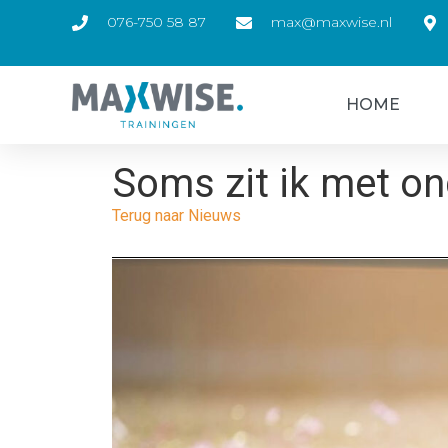
076-750 58 87
max@maxwise.nl
HOME
Soms zit ik met on
Terug naar Nieuws