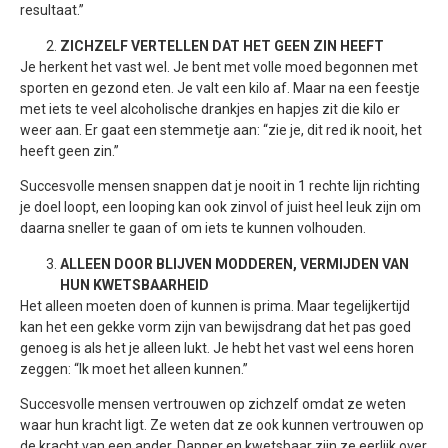
resultaat.”
ZICHZELF VERTELLEN DAT HET GEEN ZIN HEEFT
Je herkent het vast wel. Je bent met volle moed begonnen met
sporten en gezond eten. Je valt een kilo af. Maar na een feestje
met iets te veel alcoholische drankjes en hapjes zit die kilo er
weer aan. Er gaat een stemmetje aan: “zie je, dit red ik nooit, het
heeft geen zin.”
Succesvolle mensen snappen dat je nooit in 1 rechte lijn richting
je doel loopt, een looping kan ook zinvol of juist heel leuk zijn om
daarna sneller te gaan of om iets te kunnen volhouden.
ALLEEN DOOR BLIJVEN MODDEREN, VERMIJDEN VAN
HUN KWETSBAARHEID
Het alleen moeten doen of kunnen is prima. Maar tegelijkertijd
kan het een gekke vorm zijn van bewijsdrang dat het pas goed
genoeg is als het je alleen lukt. Je hebt het vast wel eens horen
zeggen: “Ik moet het alleen kunnen.”
Succesvolle mensen vertrouwen op zichzelf omdat ze weten
waar hun kracht ligt. Ze weten dat ze ook kunnen vertrouwen op
de kracht van een ander. Dapper en kwetsbaar zijn ze eerlijk over