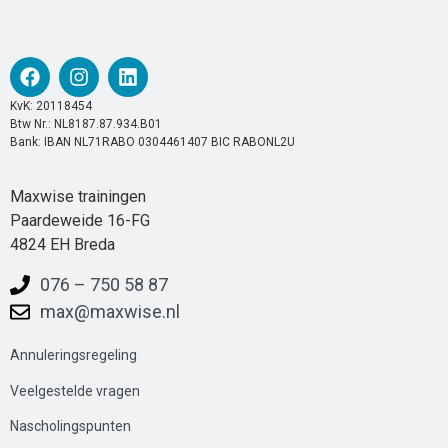
KvK: 20118454
Btw Nr.: NL8187.87.934.B01
Bank: IBAN NL71RABO 0304461407 BIC RABONL2U
Maxwise trainingen
Paardeweide 16-FG
4824 EH Breda
076 – 750 58 87
max@maxwise.nl
Annuleringsregeling
Veelgestelde
vrag
en
Nascholingspunten