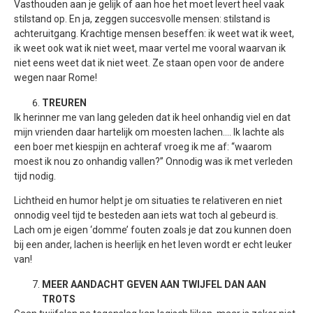
Vasthouden aan je gelijk of aan hoe het moet levert heel vaak
stilstand op. En ja, zeggen succesvolle mensen: stilstand is
achteruitgang. Krachtige mensen beseffen: ik weet wat ik weet,
ik weet ook wat ik niet weet, maar vertel me vooral waarvan ik
niet eens weet dat ik niet weet. Ze staan open voor de andere
wegen naar Rome!
TREUREN
Ik herinner me van lang geleden dat ik heel onhandig viel en dat
mijn vrienden daar hartelijk om moesten lachen…. Ik lachte als
een boer met kiespijn en achteraf vroeg ik me af: “waarom
moest ik nou zo onhandig vallen?” Onnodig was ik met verleden
tijd nodig.
Lichtheid en humor helpt je om situaties te relativeren en niet
onnodig veel tijd te besteden aan iets wat toch al gebeurd is.
Lach om je eigen ‘domme’ fouten zoals je dat zou kunnen doen
bij een ander, lachen is heerlijk en het leven wordt er echt leuker
van!
MEER AANDACHT GEVEN AAN TWIJFEL DAN AAN
TROTS