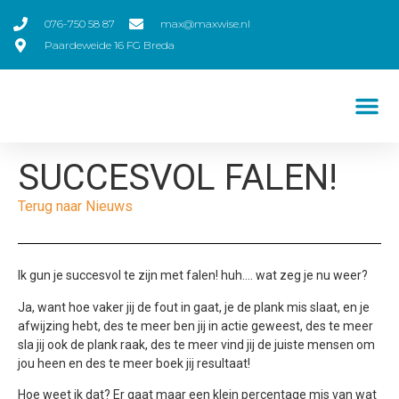
076-750 58 87
max@maxwise.nl
Paardeweide 16 FG Breda
SUCCESVOL FALEN!
Terug naar Nieuws
Ik gun je succesvol te zijn met falen! huh…. wat zeg je nu weer?
Ja, want hoe vaker jij de fout in gaat, je de plank mis slaat, en je
afwijzing hebt, des te meer ben jij in actie geweest, des te meer
sla jij ook de plank raak, des te meer vind jij de juiste mensen om
jou heen en des te meer boek jij resultaat!
Hoe weet ik dat? Er gaat maar een klein percentage mis van wat