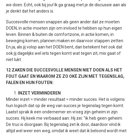
we doen. Echt, ook bij jou! Ik ga graag met je de discussie aan als
je denkt dat het anders is.
Succesvolle mensen snappen als geen ander dat ze moeten
DOEN, in actie moeten zijn om invloed te hebben op hun eigen
leven. Binnen & buiten de comfortzone, in actie komen, in
beweging komen, plannen maken en daarvoor stappen zetten.
En ja, als jij volop aan het DOEN bent, dan betekent het ook dat
ook jij dagelijks wel iets tegen komt wat tegen zit, mis gaat of
niet lukt.
12 ZAKEN DIE SUCCESVOLLE MENSEN NIET DOEN ALS HET
FOUT GAAT EN WAAROM ZE ZO OKÉ ZIJN MET TEGENSLAG,
FALEN EN HUN FOUTEN:
INZET VERMINDEREN
Minder inzet = minder resultaat = minder succes. Het is volgens
hun logisch dat op de weg van succes je tegenslag tegen komt.
Laatst sprak ik een ondernemer en vroeg zijn geheim in zijn
succes. Hij keek me verbaasd aan. Hij zei: “ik heb geen geheim.
De truc is doorgaan. Bij tegenslag zet ik door, daardoor vind ik
altijd wel weer een weg, omdat ik weet dat ik beloond wordt met