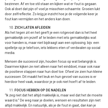
bezinnen. Af en toe stil staan en kijken wat er fout is gegaan.
Ook al doet dat pijn of voel je misschien schaamte. Groeien lukt
door zelfreflectie. Zo krijg je inzicht hoe je de volgende keer je
fout kan vermijden en het anders kan doen.
ZICH LATEN AFLEIDEN
Als het tegen zit en het geeft je een rotgevoel dan is het heel
gemakkelijk om jezelf af te leiden met iets gemakkelijks wat
voor handen is, maar niet bijdraagt aan een oplossing. bijv. een
spelletje op je telefoon, iets lekkers eten of verdwalen op social
media.
Mensen die succesvol zijn, houden focus op wat belangrijk is.
Daarmee kijken ze niet alleen naar het einddoel, maar ook naar
de positieve stappen naar hun doel toe. Ofwel ze zien hun kleine
successen. Dit maakt het leuk en hun gevoel van succes is er
hierdoor heel vaak, waardoor je je ook niet hoeft af te leiden.
FOCUS HEBBEN OP DE NADELEN
“Ik zeg niet dat het altijd makkelijk is, maar wel dat het de moeite
waard is.” De weg naar je doelen, wensen en resultaten zijn niet
altijd makkelijk. En natuurlijk, als je de fout in gaat, dan kan je