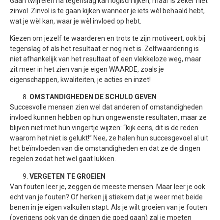
Gaan twijfelen na tegenslag kan logisch lijken, maar is zeker niet
zinvol. Zinvol is te gaan kijken wanneer je iets wèl behaald hebt,
wat je wèl kan, waar je wèl invloed op hebt.
Kiezen om jezelf te waarderen en trots te zijn motiveert, ook bij
tegenslag of als het resultaat er nog niet is. Zelfwaardering is
niet afhankelijk van het resultaat of een vlekkeloze weg, maar
zit meer in het zien van je eigen WAARDE, zoals je
eigenschappen, kwaliteiten, je acties en inzet!
OMSTANDIGHEDEN DE SCHULD GEVEN
Succesvolle mensen zien wel dat anderen of omstandigheden
invloed kunnen hebben op hun ongewenste resultaten, maar ze
blijven niet met hun vingertje wijzen: “kijk eens, dit is de reden
waarom het niet is gelukt!” Nee, ze halen hun succesgevoel al uit
het beïnvloeden van die omstandigheden en dat ze de dingen
regelen zodat het wel gaat lukken.
VERGETEN TE GROEIEN
Van fouten leer je, zeggen de meeste mensen. Maar leer je ook
echt van je fouten? Of herken jij stiekem dat je weer met beide
benen in je eigen valkuilen stapt. Als je wilt groeien van je fouten
(overigens ook van de dingen die goed gaan) zal je moeten