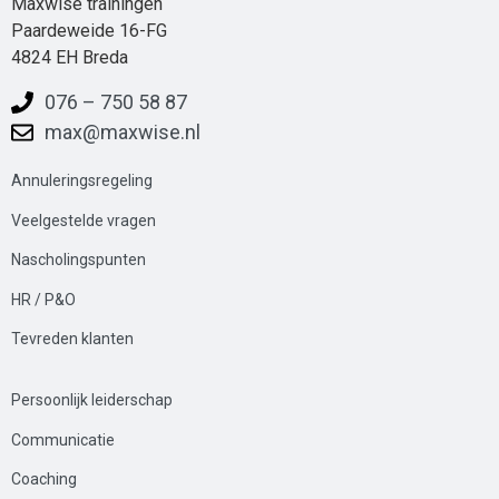
Maxwise trainingen
Paardeweide 16-FG
4824 EH Breda
076 – 750 58 87
max@maxwise.nl
Annuleringsregeling
Veelgestelde
vrag
en
Nascholingspunten
HR / P&O
Tevreden klanten
Persoonlijk leiderschap
Communicatie
Coaching