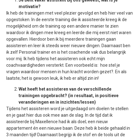
motivatie?
Ik heb de trainingen met veel plezier gevolgd en heb hier veel van
opgestoken. In de eerste training die ik assisteerde kreeg ik de
mogelijkheid om de training op een andere manier te zien
waardoor ik dingen mee kreeg en leerde die mij eerst niet waren
opgevallen. Hierdoor ben ik bij meerdere trainingen gaan
assisteren en leer ik steeds weer nieuwe dingen. Daarnaast ben
ik zelf Personal trainer en is het coachende vak dus belangrijk
voor mij. Ik heb tijdens het assisteren ook echt mijn
coachvaardigheden versterkt. Een voorbeeld is: hoe stel je
vragen waardoor mensen in hun kracht worden gezet?. En als
laatste; het is gewoon leuk, ik heb er altijd zin in!
Wat heeft het assisteren van de verschillende
trainingen opgebracht? (in resultaat, in positieve
veranderingen en in inzichten/lessen)
Tijdens het assisteren word je uitgedaagd om doelen te stellen
en je gaat hier dus ook mee aan de slag. In de tijd dat ik
assisteerde bij Maxellence had ik als doel; een nieuw
appartement én een nieuwe baan. Deze heb ik beide gehaald in
3 maanden tijd! Daarnaast begrijp ik de stof en de tools uit de